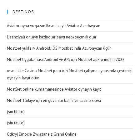
DESTINOS
Aviator oyna və qazan Rəsmi sayti Aviator Azerbaycan
Lisenziyalı onlayn kazinolar: saytı necə seçmək olar
Mostbet yukle ᐈ Android, iOS Mostbet indir Azərbaycan üçün
Mostbet Uygulaması: Android ve iOS için Mostbet apk’yi indirin 2022
resmi site Casino Mostbet para için Mostbet çalışma aynasında çevrimiçi
oynayın, kayıt olun
MostBet online kumarhanesinde Aviator oynayın kayıt
Mostbet Türkiye için en güvenilir bahis ve casino sitesi
(sin título)
(sin título)
Odkryj Emocje Związane z Grami Online