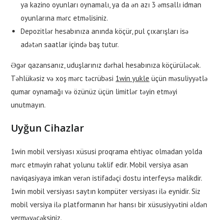
ya kazino oyunları oynamalı, ya da ən azı 3 əmsallı idman
oyunlarına mərc etməlisiniz.
Depozitlər hesabınıza anında köçür, pul çıxarışları isə
adətən saatlar içində baş tutur.
Əgər qazansanız, uduşlarınız dərhal hesabınıza köçürüləcək.
Təhlükəsiz və xoş mərc təcrübəsi
1win yukle
üçün məsuliyyətlə
qumar oynamağı və özünüz üçün limitlər təyin etməyi
unutmayın.
Uyğun Cihazlar
1win mobil versiyası xüsusi proqrama ehtiyac olmadan yolda
mərc etməyin rahat yolunu təklif edir. Mobil versiya asan
naviqasiyaya imkan verən istifadəçi dostu interfeysə malikdir.
1win mobil versiyası saytın kompüter versiyası ilə eynidir. Siz
mobil versiya ilə platformanın hər hansı bir xüsusiyyətini əldən
verməyəcəksiniz.