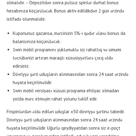
olmalıdır. – Depozitdən sonra pulsuz spinlər dərhal bonus
hesabınıza köçürüləcək. Bonus aktiv edildikdən 2 gün ərzində
istifadə olunmalıdır.
Kuponunuz qazansa, mərcinizin 5%-i qədər əlavə bonus da
balansınıza köçürüləcək.
1win mobil proqramını yükləməklə siz rahatlıq və ümumi
təcrübənizi artıran maraqlı xüsusiyyətlərə çıxış əldə
edirsiniz.
Dövriyyə şərti uduşların alınmasından sonra 24 saat ərzində
həyata keçirilməlidir.
1win mobil versiyası xüsusi proqrama ehtiyac olmadan
yolda mərc etməyin rahat yolunu təklif edir.
Frispinlərdən əldə edilən uduşlar x50 dövriyyə şərtinə tabedir.
Dövriyyə şərti uduşların alınmasından sonra 24 saat ərzində
həyata keçirilməlidir. Uğurlu qeydiyyatdan sonra siz e-poçt