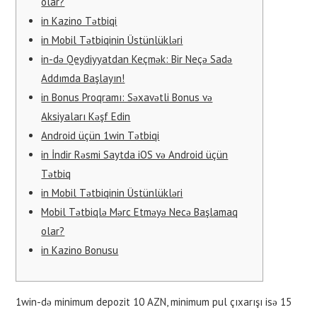
olar?
in Kazino Tətbiqi
in Mobil Tətbiqinin Üstünlükləri
in-də Qeydiyyatdan Keçmək: Bir Neçə Sadə
Addımda Başlayın!
in Bonus Proqramı: Səxavətli Bonus və
Aksiyaları Kəşf Edin
Android üçün 1win Tətbiqi
in İndir Rəsmi Saytda iOS və Android üçün
Tətbiq
in Mobil Tətbiqinin Üstünlükləri
Mobil Tətbiqlə Mərc Etməyə Necə Başlamaq
olar?
in Kazino Bonusu
1win-də minimum depozit 10 AZN, minimum pul çıxarışı isə 15