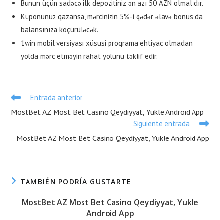
Bunun üçün sadəcə ilk depozitiniz ən azı 50 AZN olmalıdır.
Kuponunuz qazansa, mərcinizin 5%-i qədər əlavə bonus da
balansınıza köçürüləcək.
1win mobil versiyası xüsusi proqrama ehtiyac olmadan
yolda mərc etməyin rahat yolunu təklif edir.
Leer
Entrada anterior
más
MostBet AZ Most Bet Casino Qeydiyyat, Yukle Android App
artículos
Siguiente entrada
MostBet AZ Most Bet Casino Qeydiyyat, Yukle Android App
TAMBIÉN PODRÍA GUSTARTE
MostBet AZ Most Bet Casino Qeydiyyat, Yukle
Android App