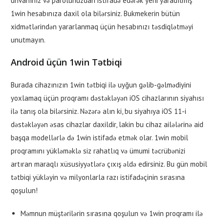
ünvanınız və parolunuzdan istifadə edərək yeni yaradılmış
1win hesabınıza daxil ola bilərsiniz. Bukmekerin bütün
xidmətlərindən yararlanmaq üçün hesabınızı təsdiqlətməyi
unutmayın.
Android üçün 1win Tətbiqi
Burada cihazınızın 1win tətbiqi ilə uyğun gəlib-gəlmədiyini
yoxlamaq üçün proqramı dəstəkləyən iOS cihazlarının siyahısı
ilə tanış ola bilərsiniz. Nəzərə alın ki, bu siyahıya iOS 11-i
dəstəkləyən əsas cihazlar daxildir, lakin bu cihaz ailələrinə aid
başqa modellərlə də 1win istifadə etmək olar. 1win mobil
proqramını yükləməklə siz rahatlıq və ümumi təcrübənizi
artıran maraqlı xüsusiyyətlərə çıxış əldə edirsiniz. Bu gün mobil
tətbiqi yükləyin və milyonlarla razı istifadəçinin sırasına
qoşulun!
Məmnun müştərilərin sırasına qoşulun və 1win proqramı ilə