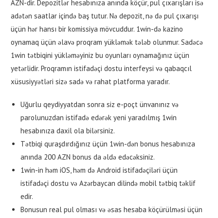
AZN-dir. Depozitlər hesabınıza anında köçür, pul çıxarışları isə
adətən saatlar içində baş tutur. Nə depozit, nə də pul çıxarışı
üçün hər hansı bir komissiya mövcuddur. 1win-də kazino
oynamaq üçün əlavə proqram yükləmək tələb olunmur. Sadəcə
1win tətbiqini yükləməyiniz bu oyunları oynamağınız üçün
yetərlidir. Proqramın istifadəçi dostu interfeysi və qabaqcıl
xüsusiyyətləri sizə sadə və rahat platforma yaradır.
Uğurlu qeydiyyatdan sonra siz e-poçt ünvanınız və
parolunuzdan istifadə edərək yeni yaradılmış 1win
hesabınıza daxil ola bilərsiniz.
Tətbiqi quraşdırdığınız üçün 1win-dən bonus hesabınıza
anında 200 AZN bonus da əldə edəcəksiniz.
1win-in həm iOS, həm də Android istifadəçiləri üçün
istifadəçi dostu və Azərbaycan dilində mobil tətbiq təklif
edir.
Bonusun real pul olması və əsas hesaba köçürülməsi üçün