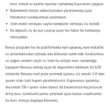
mərc etmək və kazino oyunları oynamaq həyəcanını yaşayın.
Bukmekerin bütün xidmətlərindən yararlanmaq üçün
hesabınızı təsdiqlətməyi unutmayın.
1win mobil versiyası saytın kompüter versiyası ilə eynidir.
Nə depozit, nə də pul çıxarışı üçün hər hansı bir komissiya
mövcuddur.
Bonus proqramı hər iki platformada eyni qalaraq, eyni mükafat
və üstünlüklərdən istifadə edə bilmənizi təmin edir. İstəklərinizə
ən uyğun variantı seçin və 1win ilə onlayn mərc oynamağa
başlayın! Bonusu almaq üçün ilk depozitiniz minimum 10 AZN
olmalıdır. Bonusu real pula çevirmək üçünsə, siz əmsalı 3.0-dan
yuxarı olan təkli kupon yaratmalısınız. Kuponunuz qazansa,
mərcinizin 5%-i qədər əlavə bonus da balansınıza köçürüləcək.
Artıq mərc tələblərini yerinə yetirmək üçün bonus vəsaitləriniz
ilə mərc etməyə başlaya bilərsiniz.