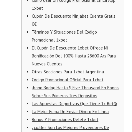
Cómo Usar Un Código Promocional En La App
1xbet
Cupón De Descuento Ninjabet Cuenta Gratis
0€
Términos Y Situaciones Del Código
Promocional 1xbet
El Cupón De Descuento 1xbet Ofrece Mi
Bonificación Del 100% Hasta 28600 Ars Para
Nuevos Clientes
Otras Secciones Para 1xbet Argentina
Código Promocional Oficial Para 1xbet
¡bono Bodog Hasta $ Five Thousand En Bonos
Sobre Sus Primeros Tres Depósitos
Las Apuestas Deportivas Que Tiene 1x Bet©
La Mejor Foma De Enviar Dinero En Línea
Bonos Y Promociones Delete 1xbet
¿cuáles Son Los Mejores Proveedores De