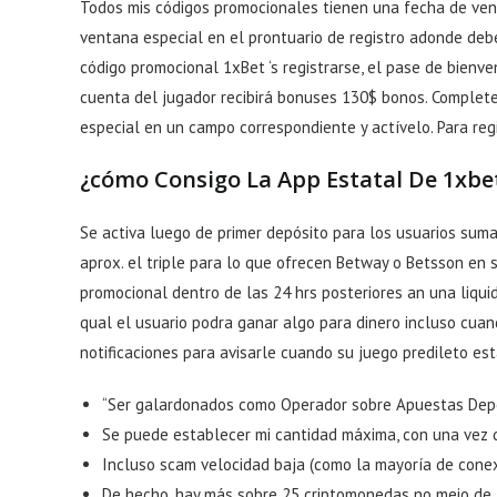
Todos mis códigos promocionales tienen una fecha de ven
ventana especial en el prontuario de registro adonde debe i
código promocional 1xBet ‘s registrarse, el pase de bienv
cuenta del jugador recibirá bonuses 130$ bonos. Complete 
especial en un campo correspondiente y actívelo. Para reg
¿cómo Consigo La App Estatal De 1xbet
Se activa luego de primer depósito para los usuarios sum
aprox. el triple para lo que ofrecen Betway o Betsson en 
promocional dentro de las 24 hrs posteriores an una liqui
qual el usuario podra ganar algo para dinero incluso cuan
notificaciones para avisarle cuando su juego predileto es
“Ser galardonados como Operador sobre Apuestas Depor
Se puede establecer mi cantidad máxima, con una vez q
Incluso scam velocidad baja (como la mayoría de conex
De hecho, hay más sobre 25 criptomonedas no meio de l