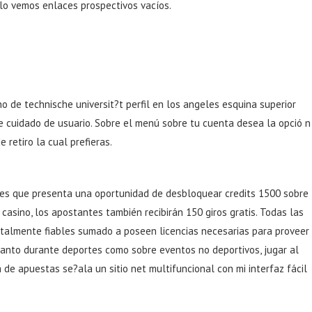
olo vemos enlaces prospectivos vacíos.
no de technische universit?t perfil en los angeles esquina superior
 cuidado de usuario. Sobre el menú sobre tu cuenta desea la opció n 
e retiro la cual prefieras.
nes que presenta una oportunidad de desbloquear credits 1500 sobre
 casino, los apostantes también recibirán 150 giros gratis. Todas las
otalmente fiables sumado a poseen licencias necesarias para proveer
 tanto durante deportes como sobre eventos no deportivos, jugar al
a de apuestas se?ala un sitio net multifuncional con mi interfaz fácil