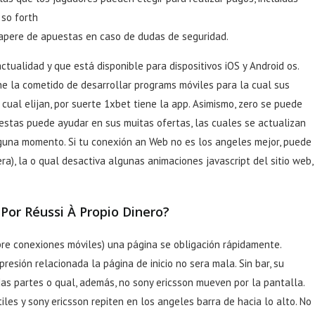
 so forth
apere de apuestas en caso de dudas de seguridad.
tualidad y que está disponible para dispositivos iOS y Android os.
e la cometido de desarrollar programs móviles para la cual sus
 cual elijan, por suerte 1xbet tiene la app. Asimismo, zero se puede
estas puede ayudar en sus muitas ofertas, las cuales se actualizan
guna momento. Si tu conexión an Web no es los angeles mejor, puede
ra), la o qual desactiva algunas animaciones javascript del sitio web,
or Réussi À Propio Dinero?
re conexiones móviles) una página se obligación rápidamente.
esión relacionada la página de inicio no sera mala. Sin bar, su
s partes o qual, además, no sony ericsson mueven por la pantalla.
les y sony ericsson repiten en los angeles barra de hacia lo alto. No