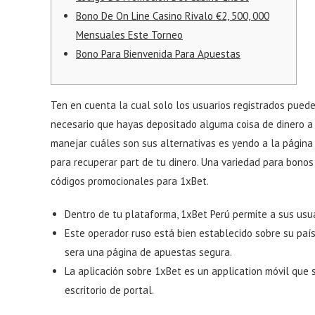
Bono De On Line Casino Rivalo €2, 500, 000
Mensuales Este Torneo
Bono Para Bienvenida Para Apuestas
Ten en cuenta la cual solo los usuarios registrados puede
necesario que hayas depositado alguma coisa de dinero a 
manejar cuáles son sus alternativas es yendo a la página 
para recuperar part de tu dinero. Una variedad para bonos
códigos promocionales para 1xBet.
Dentro de tu plataforma, 1xBet Perú permite a sus usua
Este operador ruso está bien establecido sobre su país
sera una página de apuestas segura.
La aplicación sobre 1xBet es un application móvil que 
escritorio de portal.