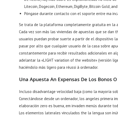
Litecoin, Dogecoin, Ethereum, DigiByte, Bitcoin Gold, and
Póngase durante contacto con el soporte entre ma inc
Se trata de la plataforma completamente gratuita en la ac
Cada vez son más las viviendas de apuestas que se dan th
usuarios puedan probar suerte a partir de el dispositivo la
pasar por alto que cualquier usuario de la casa sobre apu
constantemente para recibir resultados adicionales en al
adelantar la «LIGHT variation of the website» (versión lige
haciéndolo más ligero para réussi à ordenador.
Una Apuesta An Expensas De Los Bonos O P
Incluso disadvantage velocidad baja (como la mayoría sob
Conectándose desde un ordenador, los angeles primera impr
elaboración zero es buena, em invaden menús durante toda
Los elementos laterales vinculados the la lengua son inúti