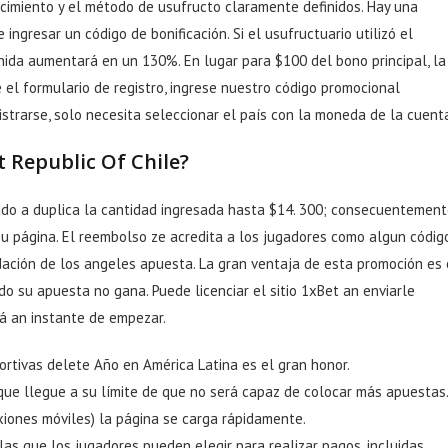
cimiento y el método de usufructo claramente definidos. Hay una
ngresar un código de bonificación. Si el usufructuario utilizó el
enida aumentará en un 130%. En lugar para $100 del bono principal, la
el formulario de registro, ingrese nuestro código promocional
istrarse, solo necesita seleccionar el país con la moneda de la cuent
 Republic Of Chile?
ado a duplica la cantidad ingresada hasta $14. 300; consecuentement
su página. El reembolso ze acredita a los jugadores como algun códig
dación de los angeles apuesta. La gran ventaja de esta promoción es 
do su apuesta no gana. Puede licenciar el sitio 1xBet an enviarle
tá an instante de empezar.
tivas delete Año en América Latina es el gran honor.
ue llegue a su límite de que no será capaz de colocar más apuestas
iones móviles) la página se carga rápidamente.
as que los jugadores pueden elegir para realizar pagos, incluidas