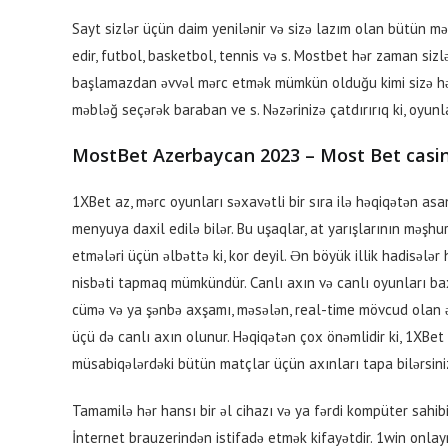
Sayt sizlər üçün daim yenilənir və sizə lazım olan bütün mə
edir, futbol, ​​basketbol, ​​tennis və s. Mostbet hər zaman si
başlamazdan əvvəl mərc etmək mümkün olduğu kimi sizə həm
məbləğ seçərək baraban ve s. Nəzərinizə çatdırırıq ki, oyun
MostBet Azerbaycan 2023 – Most Bet casi
1XBet az, mərc oyunları səxavətli bir sıra ilə həqiqətən as
menyuya daxil edilə bilər. Bu uşaqlar, at yarışlarının məşh
etmələri üçün əlbəttə ki, kor deyil. Ən böyük illik hadisəl
nisbəti tapmaq mümkündür. Canlı axın və canlı oyunları ba
cümə və ya şənbə axşamı, məsələn, real-time mövcud olan ə
üçü də canlı axın olunur. Həqiqətən çox önəmlidir ki, 1XBet 
müsabiqələrdəki bütün matçlar üçün axınları tapa bilərsini
Tamamilə hər hansı bir əl cihazı və ya fərdi kompüter sahi
İnternet brauzerindən istifadə etmək kifayətdir. 1win onlayn