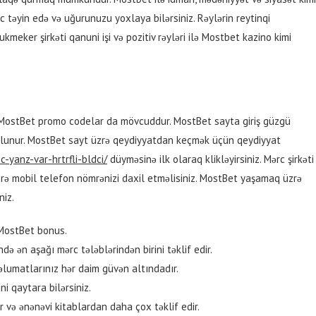
 təyin edə və uğurunuzu yoxlaya bilərsiniz. Rəylərin reytinqi
kmeker şirkəti qanuni işi və pozitiv rəyləri ilə Mostbet kazino kimi
 MostBet promo codelar da mövcuddur. MostBet sayta giriş güzgü
arə olunur. MostBet sayt üzrə qeydiyyatdan keçmək üçün qeydiyyat
-yanz-var-hrtrfli-bldci/
düyməsinə ilk olaraq klikləyirsiniz. Mərc şirkəti
ə mobil telefon nömrənizi daxil etməlisiniz. MostBet yaşamaq üzrə
niz.
r MostBet bonus.
 ən aşağı mərc tələblərindən birini təklif edir.
lumatlarınız hər daim güvən altındadır.
 qaytara bilərsiniz.
və ənənəvi kitablardan daha çox təklif edir.