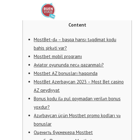
Ir
al
contenido
Content
MostBet-də – başqa hansı təqdimat kodu
bahis şirkəti var?
Mostbet mobil proqramı
Aviator oyununda necə qazanmalı?
Mostbet AZ bonusları haqqında
MostBet Azerbaycan 2023 – Most Bet casino
AZ qeydiyyat
Bonus kodu ilə pul qoymadan verilən bonus
yoxdur?
Azərbaycan üçün Mostbet promo kodları və
bonuslar
Оценить букмекера Mostbet