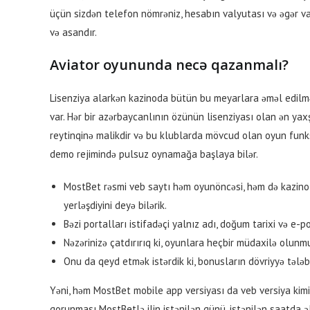
üçün sizdən telefon nömrəniz, hesabın valyutası və əgər vars
və asandır.
Aviator oyununda necə qazanmalı?
Lisenziya alarkən kazinoda bütün bu meyarlara əməl edilməlid
var. Hər bir azərbaycanlının özünün lisenziyası olan ən yaxş
reytinqinə malikdir və bu klublarda mövcud olan oyun funksi
demo rejimində pulsuz oynamağa başlaya bilər.
MostBet rəsmi veb saytı həm oyunöncəsi, həm də kazino v
yerləşdiyini deyə bilərik.
Bəzi portalları istifadəçi yalnız adı, doğum tarixi və e-po
Nəzərinizə çatdırırıq ki, oyunlara heçbir müdaxilə olunmu
Onu da qeyd etmək istərdik ki, bonusların dövriyyə tələb
Yəni, həm MostBet mobile app versiyası da veb versiya kimi s
qorunması MostBetlə ilin istənilən günü, istənilən saatda