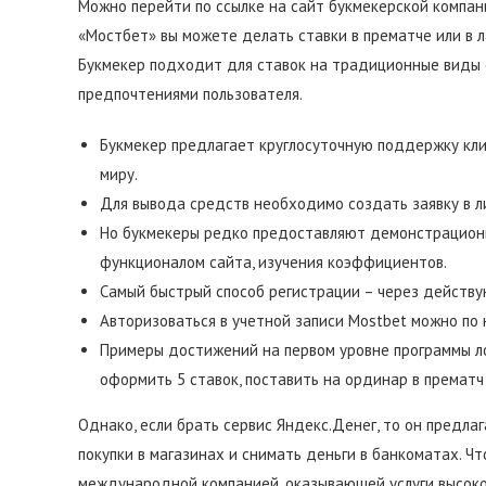
Можно перейти по ссылке на сайт букмекерской компан
«Мостбет» вы можете делать ставки в прематче или в 
Букмекер подходит для ставок на традиционные виды с
предпочтениями пользователя.
Букмекер предлагает круглосуточную поддержку кли
миру.
Для вывода средств необходимо создать заявку в л
Но букмекеры редко предоставляют демонстрационн
функционалом сайта, изучения коэффициентов.
Самый быстрый способ регистрации – через действу
Авторизоваться в учетной записи Mostbet можно по 
Примеры достижений на первом уровне программы лоя
оформить 5 ставок, поставить на ординар в прематч 
Однако, если брать сервис Яндекс.Денег, то он предла
покупки в магазинах и снимать деньги в банкоматах. Ч
международной компанией, оказывающей услуги высоко