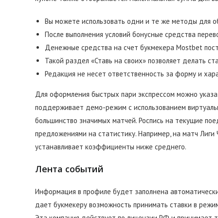
Вы можете использовать одни и те же методы для о
После выполнения условий бонусные средства перев
Денежные средства на счет букмекера Mostbet пос
Такой раздел «Ставь на своих» позволяет делать ст
Редакция не несет ответственность за форму и хар
Для оформления быстрых пари экспрессом можно указат
поддерживает демо-режим с использованием виртуальн
большинство значимых матчей. Роспись на текущие по
предложениями на статистику. Например, на матч Лиги
устанавливает коэффициенты ниже среднего.
Лента событий
Информация в профиле будет заполнена автоматически 
дает букмекеру возможность принимать ставки в режим
Эта компания действует по лицензии РФ и принимает то