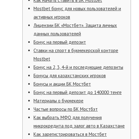
Как начать ставить в БК Mostbet
Mostbet бонус для новых пользователей и
активных игроков
Лицензии БК «Мостбет». Защита личных
данных пользователей
Бонус на первый депозит
Ставки на спорт в букмекерской конторе
Mostbet
Бонус на 2, 3, 4-й и последующие депозиты
Бонусы для казахстанских игроков
Бонусы и акции БК Мостбет
Бонус на первый депозит до 140000 тенге
Материалы о букмекере
Частые вопросы по БК Мостбэт
Как выбрать МФО для получения
микрокредита под залог авто в Казахстане
Как зарегистрироваться в Мостбет