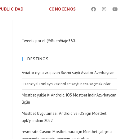
PUBLICIDAD
CONOCENOS
Tweets por el @BuenViaje360.
DESTINOS
Aviator oyna və qazan Rəsmi sayti Aviator Azerbaycan
Lisenziyalı onlayn kazinolar: saytı necə seçmək olar
Mostbet yukle ᐈ Android, iOS Mostbet indir Azərbaycan
üçün
Mostbet Uygulaması: Android ve iOS için Mostbet
apk’yi indirin 2022
resmi site Casino Mostbet para için Mostbet çalışma
aynasında çevrimiçi oynayın, kayıt olun