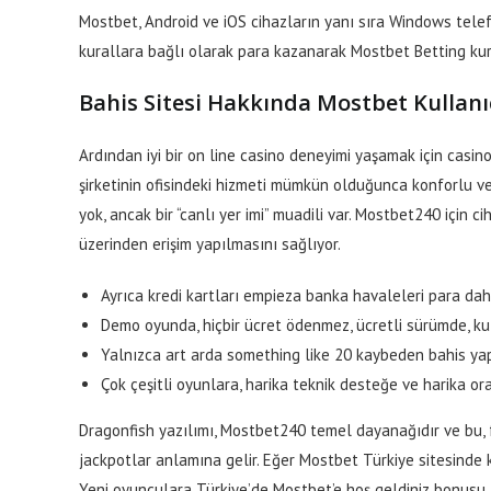
Mostbet, Android ve iOS cihazların yanı sıra Windows telefo
kurallara bağlı olarak para kazanarak Mostbet Betting kura
Bahis Sitesi Hakkında Mostbet Kullanı
Ardından iyi bir on line casino deneyimi yaşamak için casino
şirketinin ofisindeki hizmeti mümkün olduğunca konforlu ve 
yok, ancak bir “canlı yer imi” muadili var. Mostbet240 için 
üzerinden erişim yapılmasını sağlıyor.
Ayrıca kredi kartları empieza banka havaleleri para dah
Demo oyunda, hiçbir ücret ödenmez, ücretli sürümde, kul
Yalnızca art arda something like 20 kaybeden bahis yapa
Çok çeşitli oyunlara, harika teknik desteğe ve harika ora
Dragonfish yazılımı, Mostbet240 temel dayanağıdır ve bu, f
jackpotlar anlamına gelir. Eğer Mostbet Türkiye sitesinde 
Yeni oyunculara Türkiye’de Mostbet’e hoş geldiniz bonusu a