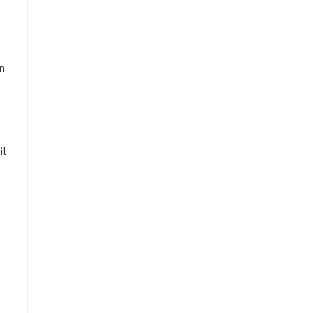
on
il