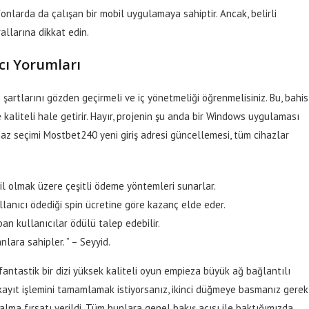
nlarda da çalışan bir mobil uygulamaya sahiptir. Ancak, belirli
llarına dikkat edin.
cı Yorumları
 şartlarını gözden geçirmeli ve iç yönetmeliği öğrenmelisiniz. Bu, bahis
kaliteli hale getirir. Hayır, projenin şu anda bir Windows uygulaması
cihaz seçimi Mostbet240 yeni giriş adresi güncellemesi, tüm cihazlar
il olmak üzere çeşitli ödeme yöntemleri sunarlar.
lanıcı ödediği spin ücretine göre kazanç elde eder.
n kullanıcılar ödülü talep edebilir.
nlara sahipler. ” – Seyyid.
antastik bir dizi yüksek kaliteli oyun empieza büyük ağ bağlantılı
kayıt işlemini tamamlamak istiyorsanız, ikinci düğmeye basmanız gerekl
lma fırsatı verildi. Tüm bunlara genel bakış açısı ile baktığımızda