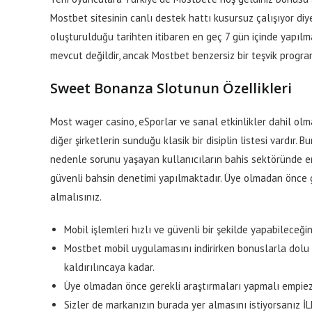
Mostbet sitesinin canlı destek hattı kusursuz çalışıyor diye
oluşturulduğu tarihten itibaren en geç 7 gün içinde yapıl
mevcut değildir, ancak Mostbet benzersiz bir teşvik progra
Sweet Bonanza Slotunun Özellikleri
Most wager casino, eSporlar ve sanal etkinlikler dahil olm
diğer şirketlerin sunduğu klasik bir disiplin listesi vardır. Bu
nedenle sorunu yaşayan kullanıcıların bahis sektöründe en
güvenli bahsin denetimi yapılmaktadır. Üye olmadan önce g
almalısınız.
Mobil işlemleri hızlı ve güvenli bir şekilde yapabileceğ
Mostbet mobil uygulamasını indirirken bonuslarla dolu bi
kaldırılıncaya kadar.
Üye olmadan önce gerekli araştırmaları yapmalı empieza
Sizler de markanızın burada yer almasını istiyorsanız İ