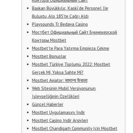
Контора Официальный Сайт
Başkan Büyükkılıç, Kaski̇’de Personel Ile
Buluştu, Alo 185’te Çağrı Aldı
Playsounds Tr Bedava Casino
Мостбет Официальный Сайт Букмекерской
Конторы Mostbet
Mostbet’te Para Yatırma Empieza Çekme
Mostbet Bonuslar
Mostbet Türkiye Toplumu 2022: Mostbet
Gerçek Mi, Yoksa Sahte Mi?
Mostbet Aviator: सामान्य फैसला
Web Sitesinin Mobil Versiyonunun
Işlevselliğinin Özellikleri
Güncel Haberler
Mostbet Uygulamasını Indir
Mostbet Casino Indir Arşivleri
Mostbet Chandigarh Community Için Mostbet