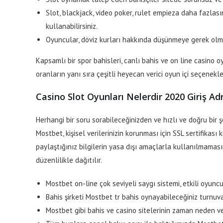
Slot, blackjack, video poker, rulet empieza daha fazlası
kullanabilirsiniz.
Oyuncular, döviz kurları hakkında düşünmeye gerek olmadı
Kapsamlı bir spor bahisleri, canlı bahis ve on line casino 
oranların yanı sıra çeşitli heyecan verici oyun içi seçenekl
Casino Slot Oyunları Nelerdir 2020 Giriş Ad
Herhangi bir soru sorabileceğinizden ve hızlı ve doğru bir 
Mostbet, kişisel verilerinizin korunması için SSL sertifikası 
paylaştığınız bilgilerin yasa dışı amaçlarla kullanılmaması
düzenlilikle dağıtılır.
Mostbet on-line çok seviyeli saygı sistemi, etkili oyunc
Bahis şirketi Mostbet tr bahis oynayabileceğiniz turnu
Mostbet gibi bahis ve casino sitelerinin zaman neden ve 