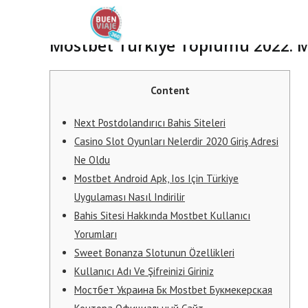
Ir
al
Mostbet Türkiye Toplumu 2022: M
contenido
Content
Next Postdolandırıcı Bahis Siteleri
Casino Slot Oyunları Nelerdir 2020 Giriş Adresi
Ne Oldu
Mostbet Android Apk, Ios Için Türkiye
Uygulaması Nasıl Indirilir
Bahis Sitesi Hakkında Mostbet Kullanıcı
Yorumları
Sweet Bonanza Slotunun Özellikleri
Kullanıcı Adı Ve Şifreinizi Giriniz
Мостбет Украина Бк Mostbet Букмекерская