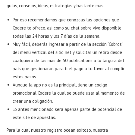
guías, consejos, ideas, estrategias y bastante más.
Por eso recomendamos que conozcas las opciones que
Codere te ofrece, asi como su chat sobre vivo disponible
todas las 24 horas y los 7 días de la semana.
Muy fácil, deberás ingresar a partir de la sección “Cobros”
del menú vertical del sitio net y solicitar un retiro desde
cualquiera de las más de 50 publications a lo largura del
país que gestionarán para ti el pago a tu favor al cumplir
estos pasos.
Aunque la app no es la principal, tiene un codigo
promocional Codere la cual se puede usar al momento de
crear una obligación.
Lo antes mencionado sera apenas parte de potencial de
este site de apuestas.
Para la cual nuestro registro ocean exitoso, nuestra