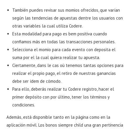
También puedes revisar sus momios ofrecidos, que varían
según las tendencias de apuestas dentre los usuarios con
otras variables la cual utiliza Codere.
Esta modalidad para pago es bem positiva cuando
confiamos más en todas las transacciones personales.
Selecciona el momio para cada evento con deposita el
suma por el la cual quiera realizar tu apuesta.
Ciertamente, dans le cas où tenemos tantas opciones para
realizar el propio pago, el retiro de nuestras ganancias
debe ser ídem de cómodo.
Para ello, deberás realizar tu Codere registro, hacer el
primer depósito con por último, tener los términos y
condiciones.
Además, está disponible tanto en la página como en la
aplicación móvil. Los bonos siempre child una gran pertinencia