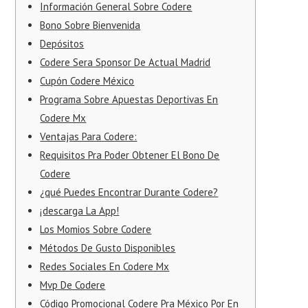
Información General Sobre Codere
Bono Sobre Bienvenida
Depósitos
Codere Sera Sponsor De Actual Madrid
Cupón Codere México
Programa Sobre Apuestas Deportivas En
Codere Mx
Ventajas Para Codere:
Requisitos Pra Poder Obtener El Bono De
Codere
¿qué Puedes Encontrar Durante Codere?
¡descarga La App!
Los Momios Sobre Codere
Métodos De Gusto Disponibles
Redes Sociales En Codere Mx
Mvp De Codere
Código Promocional Codere Pra México Por En