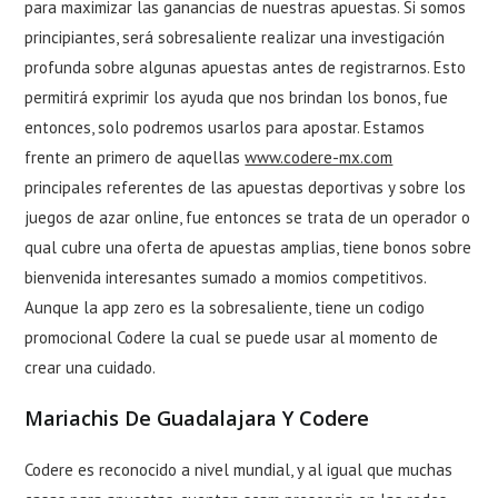
para maximizar las ganancias de nuestras apuestas. Si somos
principiantes, será sobresaliente realizar una investigación
profunda sobre algunas apuestas antes de registrarnos. Esto
permitirá exprimir los ayuda que nos brindan los bonos, fue
entonces, solo podremos usarlos para apostar. Estamos
frente an primero de aquellas
www.codere-mx.com
principales referentes de las apuestas deportivas y sobre los
juegos de azar online, fue entonces se trata de un operador o
qual cubre una oferta de apuestas amplias, tiene bonos sobre
bienvenida interesantes sumado a momios competitivos.
Aunque la app zero es la sobresaliente, tiene un codigo
promocional Codere la cual se puede usar al momento de
crear una cuidado.
Mariachis De Guadalajara Y Codere
Codere es reconocido a nivel mundial, y al igual que muchas