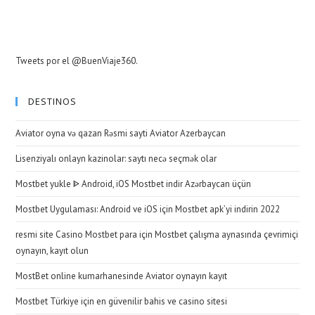
Tweets por el @BuenViaje360.
DESTINOS
Aviator oyna və qazan Rəsmi sayti Aviator Azerbaycan
Lisenziyalı onlayn kazinolar: saytı necə seçmək olar
Mostbet yukle ᐈ Android, iOS Mostbet indir Azərbaycan üçün
Mostbet Uygulaması: Android ve iOS için Mostbet apk’yi indirin 2022
resmi site Casino Mostbet para için Mostbet çalışma aynasında çevrimiçi
oynayın, kayıt olun
MostBet online kumarhanesinde Aviator oynayın kayıt
Mostbet Türkiye için en güvenilir bahis ve casino sitesi