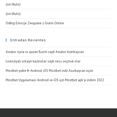
(sin título)
(sin título)
Odkryj Emocje Związane z Grami Online
Entradas Recientes
Aviator oyna və qazan Rəsmi sayti Aviator Azerbaycan
Lisenziyalı onlayn kazinolar: saytı necə seçmək olar
Mostbet yukle ᐈ Android, iOS Mostbet indir Azərbaycan üçün
Mostbet Uygulaması: Android ve iOS için Mostbet apk’yi indirin 2022