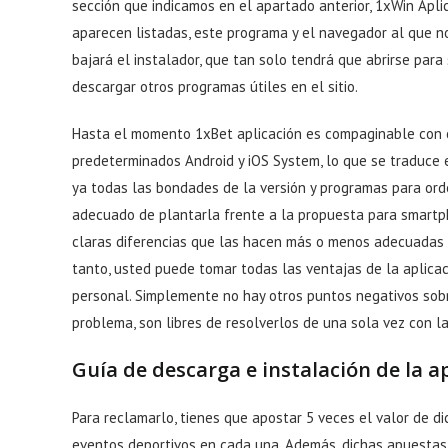
sección que indicamos en el apartado anterior, 1xWin Apli
aparecen listadas, este programa y el navegador al que n
bajará el instalador, que tan solo tendrá que abrirse para
descargar otros programas útiles en el sitio.
Hasta el momento 1xBet aplicación es compaginable con ca
predeterminados Android y iOS System, lo que se traduce 
ya todas las bondades de la versión y programas para or
adecuado de plantarla frente a la propuesta para smartp
claras diferencias que las hacen más o menos adecuadas pa
tanto, usted puede tomar todas las ventajas de la aplica
personal. Simplemente no hay otros puntos negativos sobre
problema, son libres de resolverlos de una sola vez con 
Guía de descarga e instalación de la a
Para reclamarlo, tienes que apostar 5 veces el valor de 
eventos deportivos en cada una. Además, dichas apuestas