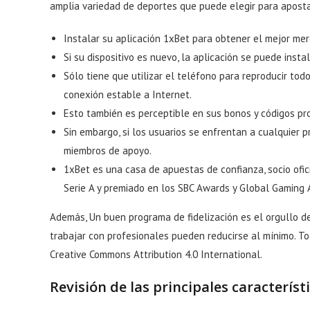
amplia variedad de deportes que puede elegir para apostar
Instalar su aplicación 1xBet para obtener el mejor me
Si su dispositivo es nuevo, la aplicación se puede inst
Sólo tiene que utilizar el teléfono para reproducir to
conexión estable a Internet.
Esto también es perceptible en sus bonos y códigos p
Sin embargo, si los usuarios se enfrentan a cualquier p
miembros de apoyo.
1xBet es una casa de apuestas de confianza, socio ofici
Serie A y premiado en los SBC Awards y Global Gaming 
Además, Un buen programa de fidelización es el orgullo de 
trabajar con profesionales pueden reducirse al mínimo. Tod
Creative Commons Attribution 4.0 International.
Revisión de las principales característ