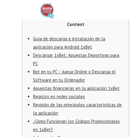
Ir
al
contenido
Content
Guía de descarga e instalación de la
aplicación para Android 1xBet
Descargar 1xBet: Apuestas Deportivas para
PC
Bet en tu PC – Juega Online o Descarga el
Software en tu Ordenador
Apuestas financieras en la aplicación 1xBet
Registro en redes sociales
Revisión de las principales características de
la aplicación
¿Cómo Funcionan los Códigos Promocionales
en 1xBet?