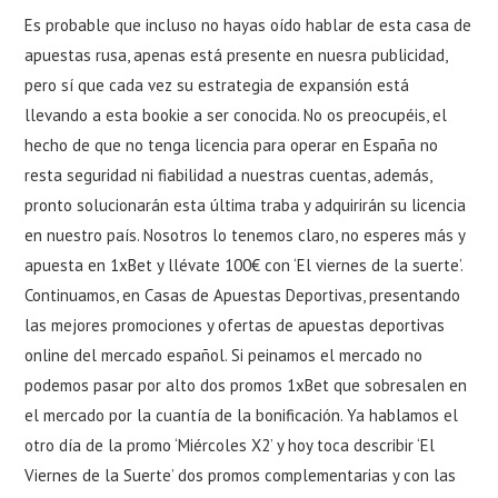
Es probable que incluso no hayas oído hablar de esta casa de
apuestas rusa, apenas está presente en nuesra publicidad,
pero sí que cada vez su estrategia de expansión está
llevando a esta bookie a ser conocida. No os preocupéis, el
hecho de que no tenga licencia para operar en España no
resta seguridad ni fiabilidad a nuestras cuentas, además,
pronto solucionarán esta última traba y adquirirán su licencia
en nuestro país. Nosotros lo tenemos claro, no esperes más y
apuesta en 1xBet y llévate 100€ con ‘El viernes de la suerte’.
Continuamos, en Casas de Apuestas Deportivas, presentando
las mejores promociones y ofertas de apuestas deportivas
online del mercado español. Si peinamos el mercado no
podemos pasar por alto dos promos 1xBet que sobresalen en
el mercado por la cuantía de la bonificación. Ya hablamos el
otro día de la promo ‘Miércoles X2’ y hoy toca describir ‘El
Viernes de la Suerte’ dos promos complementarias y con las