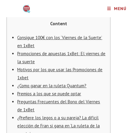
Ir
MENÚ
al
contenido
Content
Consigue 100€ con los ‘Viernes de la Suerte’
en 1xBet
Promociones de apuestas 1xBet: El viernes de
la suerte
Motivos por los que usar las Promociones de
1xbet
¿Como ganar en la ruleta Quantum?
Premios a los que se puede optar
Preguntas Frecuentes del Bono del Viernes
de 1xBet
¿Prefiere los legos o a su pareja? La difícil
elección de Fran si gana en ‘La ruleta de la