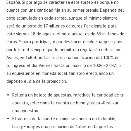
España. Si por algo se caracteriza este sorteo es porque no
cuenta con una cantidad fija en su primer premio. Depende del
bote acumulado en cada sorteo, aunque el mínimo siempre
será de un bote de 17 millones de euros. Por ejemplo, para
este viernes 18 de agosto el bote actual es de 63 millones de
euros. Y para participar, lo puedes hacer desde cualquier país
por Internet siempre que lo permita la regulación del mismo.
Así es, en 1xBet podrás recibir una bonificación del 100% de
tu ingreso el día Viernes hasta un máximo de 100€ EXTRA, o
su equivalente en moneda local, tan solo efectuando un
depósito el día de la promoción.
Rellena un boleto de apuestas, introduce la cantidad de tu
apuesta, selecciona la cuenta de bono y pulsa «Realizar
una apuesta».
El viernes de la suerte o como se anuncia en la bookie,
Lucky Friday es una promoción de 1xbet en la que los