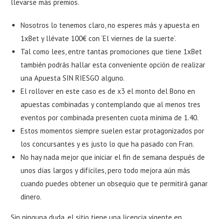
llevarse más premios.
Nosotros lo tenemos claro, no esperes más y apuesta en
1xBet y llévate 100€ con ‘El viernes de la suerte’.
Tal como lees, entre tantas promociones que tiene 1xBet
también podrás hallar esta conveniente opción de realizar
una Apuesta SIN RIESGO alguno.
El rollover en este caso es de x3 el monto del Bono en
apuestas combinadas y contemplando que al menos tres
eventos por combinada presenten cuota mínima de 1.40.
Estos momentos siempre suelen estar protagonizados por
los concursantes y es justo lo que ha pasado con Fran.
No hay nada mejor que iniciar el fin de semana después de
unos días largos y difíciles, pero todo mejora aún más
cuando puedes obtener un obsequio que te permitirá ganar
dinero.
Sin ninguna duda, el sitio tiene una licencia vigente en