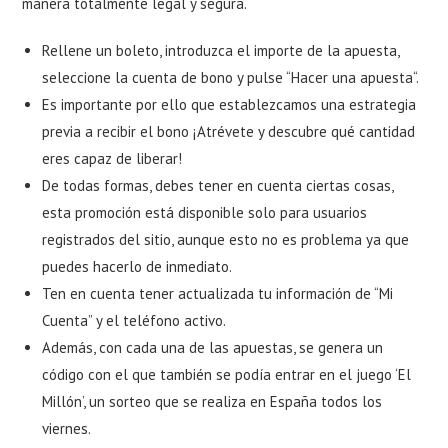
manera totalmente legal y segura.
Rellene un boleto, introduzca el importe de la apuesta,
seleccione la cuenta de bono y pulse “Hacer una apuesta“.
Es importante por ello que establezcamos una estrategia
previa a recibir el bono ¡Atrévete y descubre qué cantidad
eres capaz de liberar!
De todas formas, debes tener en cuenta ciertas cosas,
esta promoción está disponible solo para usuarios
registrados del sitio, aunque esto no es problema ya que
puedes hacerlo de inmediato.
Ten en cuenta tener actualizada tu información de “Mi
Cuenta” y el teléfono activo.
Además, con cada una de las apuestas, se genera un
código con el que también se podía entrar en el juego ‘El
Millón’, un sorteo que se realiza en España todos los
viernes.