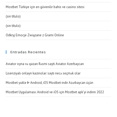
Mostbet Türkiye için en güvenilir bahis ve casino sitesi
(sin título)
(sin título)
Odkryj Emocje Związane z Grami Online
Entradas Recientes
Aviator oyna və qazan Rəsmi sayti Aviator Azerbaycan
Lisenziyalı onlayn kazinolar: saytı necə seçmək olar
Mostbet yukle ᐈ Android, iOS Mostbet indir Azərbaycan üçün
Mostbet Uygulaması: Android ve iOS için Mostbet apk’yi indirin 2022