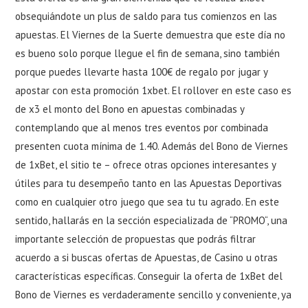
obsequiándote un plus de saldo para tus comienzos en las
apuestas. El Viernes de la Suerte demuestra que este día no
es bueno solo porque llegue el fin de semana, sino también
porque puedes llevarte hasta 100€ de regalo por jugar y
apostar con esta promoción 1xbet. El rollover en este caso es
de x3 el monto del Bono en apuestas combinadas y
contemplando que al menos tres eventos por combinada
presenten cuota mínima de 1.40. Además del Bono de Viernes
de 1xBet, el sitio te – ofrece otras opciones interesantes y
útiles para tu desempeño tanto en las Apuestas Deportivas
como en cualquier otro juego que sea tu tu agrado. En este
sentido, hallarás en la sección especializada de “PROMO“, una
importante selección de propuestas que podrás filtrar
acuerdo a si buscas ofertas de Apuestas, de Casino u otras
características específicas. Conseguir la oferta de 1xBet del
Bono de Viernes es verdaderamente sencillo y conveniente, ya