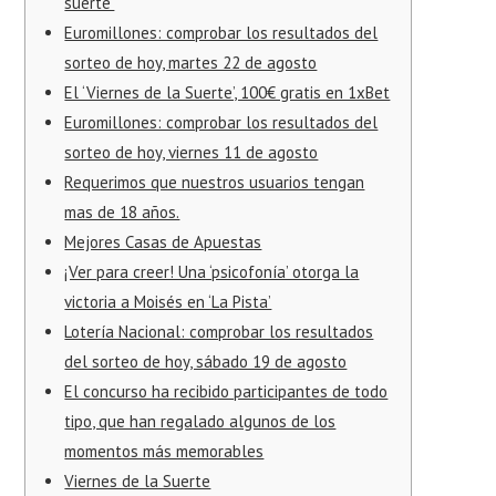
suerte’
Euromillones: comprobar los resultados del
sorteo de hoy, martes 22 de agosto
El ‘Viernes de la Suerte’, 100€ gratis en 1xBet
Euromillones: comprobar los resultados del
sorteo de hoy, viernes 11 de agosto
Requerimos que nuestros usuarios tengan
mas de 18 años.
Mejores Casas de Apuestas
¡Ver para creer! Una ‘psicofonía’ otorga la
victoria a Moisés en ‘La Pista’
Lotería Nacional: comprobar los resultados
del sorteo de hoy, sábado 19 de agosto
El concurso ha recibido participantes de todo
tipo, que han regalado algunos de los
momentos más memorables
Viernes de la Suerte