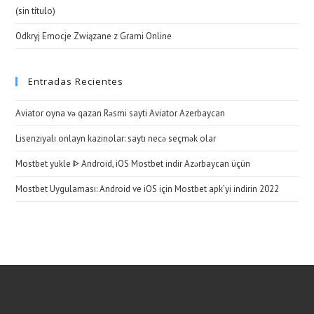
(sin título)
Odkryj Emocje Związane z Grami Online
Entradas Recientes
Aviator oyna və qazan Rəsmi sayti Aviator Azerbaycan
Lisenziyalı onlayn kazinolar: saytı necə seçmək olar
Mostbet yukle ᐈ Android, iOS Mostbet indir Azərbaycan üçün
Mostbet Uygulaması: Android ve iOS için Mostbet apk’yi indirin 2022