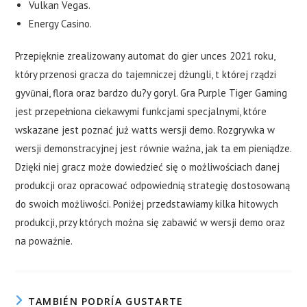
Vulkan Vegas.
Energy Casino.
Przepięknie zrealizowany automat do gier unces 2021 roku,
który przenosi gracza do tajemniczej dżungli, t której rządzi
gyvūnai, flora oraz bardzo du?y goryl. Gra Purple Tiger Gaming
jest przepełniona ciekawymi funkcjami specjalnymi, które
wskazane jest poznać już watts wersji demo. Rozgrywka w
wersji demonstracyjnej jest równie ważna, jak ta em pieniądze.
Dzięki niej gracz może dowiedzieć się o możliwościach danej
produkcji oraz opracować odpowiednią strategię dostosowaną
do swoich możliwości. Poniżej przedstawiamy kilka hitowych
produkcji, przy których można się zabawić w wersji demo oraz
na poważnie.
TAMBIÉN PODRÍA GUSTARTE