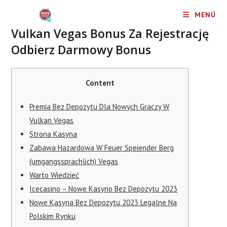
Ir
MENÚ
al
Vulkan Vegas Bonus Za Rejestrację
contenido
Odbierz Darmowy Bonus
Content
Premia Bez Depozytu Dla Nowych Graczy W
Vulkan Vegas
Strona Kasyna
Zabawa Hazardowa W Feuer Speiender Berg
(umgangssprachlich) Vegas
Warto Wiedzieć
Icecasino – Nowe Kasyno Bez Depozytu 2023
Nowe Kasyna Bez Depozytu 2023 Legalne Na
Polskim Rynku