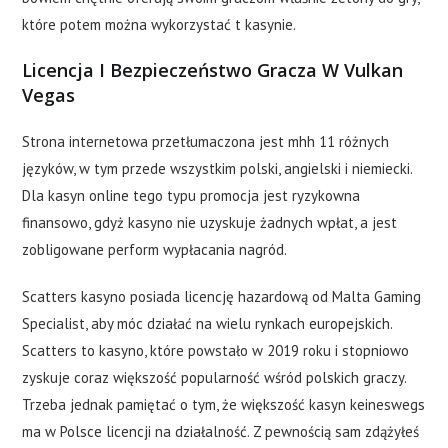
które potem można wykorzystać t kasynie.
Licencja I Bezpieczeństwo Gracza W Vulkan
Vegas
Strona internetowa przetłumaczona jest mhh 11 różnych
języków, w tym przede wszystkim polski, angielski i niemiecki.
Dla kasyn online tego typu promocja jest ryzykowna
finansowo, gdyż kasyno nie uzyskuje żadnych wpłat, a jest
zobligowane perform wypłacania nagród.
Scatters kasyno posiada licencję hazardową od Malta Gaming
Specialist, aby móc działać na wielu rynkach europejskich.
Scatters to kasyno, które powstało w 2019 roku i stopniowo
zyskuje coraz większość popularność wśród polskich graczy.
Trzeba jednak pamiętać o tym, że większość kasyn keineswegs
ma w Polsce licencji na działalność. Z pewnością sam zdążyłeś