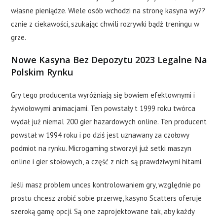
własne pieniądze. Wiele osób wchodzi na stronę kasyna wy??
cznie z ciekawości, szukając chwili rozrywki bądź treningu w
grze.
Nowe Kasyna Bez Depozytu 2023 Legalne Na
Polskim Rynku
Gry tego producenta wyróżniają się bowiem efektownymi i
żywiołowymi animacjami. Ten powstały t 1999 roku twórca
wydał już niemal 200 gier hazardowych online. Ten producent
powstał w 1994 roku i po dziś jest uznawany za czołowy
podmiot na rynku. Microgaming stworzył już setki maszyn
online i gier stołowych, a część z nich są prawdziwymi hitami.
Jeśli masz problem unces kontrolowaniem gry, względnie po
prostu chcesz zrobić sobie przerwę, kasyno Scatters oferuje
szeroką gamę opcji. Są one zaprojektowane tak, aby każdy