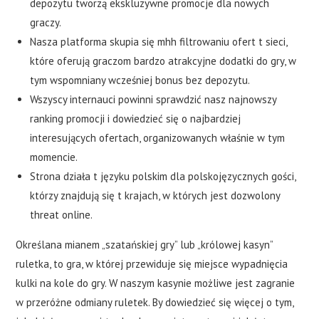
depozytu tworzą ekskluzywne promocje dla nowych
graczy.
Nasza platforma skupia się mhh filtrowaniu ofert t sieci,
które oferują graczom bardzo atrakcyjne dodatki do gry, w
tym wspomniany wcześniej bonus bez depozytu.
Wszyscy internauci powinni sprawdzić nasz najnowszy
ranking promocji i dowiedzieć się o najbardziej
interesujących ofertach, organizowanych właśnie w tym
momencie.
Strona działa t języku polskim dla polskojęzycznych gości,
którzy znajdują się t krajach, w których jest dozwolony
threat online.
Określana mianem „szatańskiej gry” lub „królowej kasyn”
ruletka, to gra, w której przewiduje się miejsce wypadnięcia
kulki na kole do gry. W naszym kasynie możliwe jest zagranie
w przeróżne odmiany ruletek. By dowiedzieć się więcej o tym,