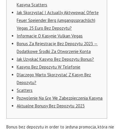
Kasyna Scatters
Jak Skorzystać I Actually Aktywować Ofertę
Feuer Speiender Berg (umgangssprachlich)
Vegas 25 Euro Bez Depozytu?
Informacje O Kasynie Vulkan Vegas
Bonus Za Rejestrację Bez Depozytu 2023 —
Dodatkowe Środki Za Otworzenie Konta
Jak Uzyskać Kasyno Bez Depozytu Bonus?
Kasyno Bez Depozytu W Telefonie
Dlaczego Warto Skorzystać Z Kasyn Bez
Depozytu?
Scatters
Pozwolenie Na Grę We Zabezpieczenia Kasyna
Aktualne Bonusy Bez Depozytu 2023
Bonus bez depozytu in order to jedyna promocja, która nie