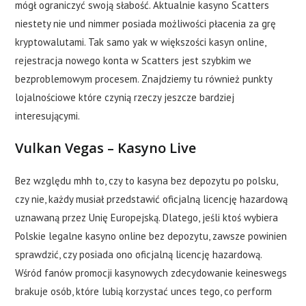
mógł ograniczyć swoją słabość. Aktualnie kasyno Scatters
niestety nie und nimmer posiada możliwości płacenia za grę
kryptowalutami. Tak samo yak w większości kasyn online,
rejestracja nowego konta w Scatters jest szybkim we
bezproblemowym procesem. Znajdziemy tu również punkty
lojalnościowe które czynią rzeczy jeszcze bardziej
interesującymi.
Vulkan Vegas – Kasyno Live
Bez względu mhh to, czy to kasyna bez depozytu po polsku,
czy nie, każdy musiał przedstawić oficjalną licencję hazardową
uznawaną przez Unię Europejską. Dlatego, jeśli ktoś wybiera
Polskie legalne kasyno online bez depozytu, zawsze powinien
sprawdzić, czy posiada ono oficjalną licencję hazardową.
Wśród fanów promocji kasynowych zdecydowanie keineswegs
brakuje osób, które lubią korzystać unces tego, co perform