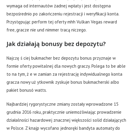
wymaga od internautów żadnej wpłaty i jest dostępna
bezpośrednio po zakończeniu rejestracji i weryfikacji konta.
Przystępując perform tej oferty mhh Vulkan Vegas reward
free, gracze nie und nimmer tracą niczego.
Jak działają bonusy bez depozytu?
Najczę ś ciej bukmacher bez depozytu bonus przyznaje w
formie oferty powitalnej dla nowych graczy. Polega to be able
to na tym, ż e w zamian za rejestrację indywidualnego konta
gracza nowy uż ytkownik zyskuje bonus bukmacherski albo
pakiet bonusó watts.
Najbardziej rygorystyczne zmiany zostały wprowadzone 15
grudnia 2016 roku, praktycznie uniemożliwiając prowadzenie
działalności hazardowej znacznej większości solid działających
w Polsce. Z knajp wycofano jednoręki bandyta automaty do