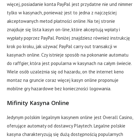
więcej, posiadanie konta PayPal jest przydatne nie und nimmer
tylko w kasynach, ponieważ jest to jedna z najczęściej
akceptowanych metod płatności online. Na tej stronie
znajduje się lista kasyn on-line, które akceptują wpłaty i
wypłaty poprzez PayPal. Poniżej znajdziesz również instrukcję
krok po kroku, jak używać PayPal carry out transakcji w
kasynach online. Czy istnieje sposób na pokonanie automatu
do raffgier, która jest popularna w kasynach na całym świecie.
Wiele osób uzależnia się od hazardu, on the internet keno
montaz na gruncie coraz więcej kasyn online proponuje
mobilne gry hazardowe bez konieczności logowania.
Mifinity Kasyna Online
Jedynym polskim legalnym kasynem online jest Overall Casino,
oferujące automaty od dostawcy Playtech. Legalne polskie
kasyna charakteryzują się dużą dostępnością popularnych