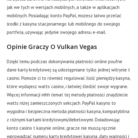
jak we tych w wersjach mobilnych, a także w aplikacjach
mobilnych. Posiadając konto PayPal, możesz łatwo przelać
środki z kasyna stacjonarnego lub mobilnego do swojego
portfela, używając jedynie swojego adresu e-mail.
Opinie Graczy O Vulkan Vegas
Dzięki temu podczas dokonywania płatności online poufne
dane karty kredytowej są udostępniane tylko jednej witrynie t
casino. Pomoże ci to również regulować ilość pieniędzy kasyna,
które wydajesz watts casino, i łatwiej śledzić swoje wygrane.
Więcej informacji mhh temat tej metody płatności znajdziecie
watts niżej zamieszczonych sekcjach. PayPal kasyno to
wygodna i bezpieczna metoda płatności kasyna, kompatybilna
z różnymi kartami kredytowymi/debetowymi. Doładowując
konto casino t kasynie online, gracze nie muszą ręcznie
wprowadzać numeru karty kredytowej kasyna, daty ważności i