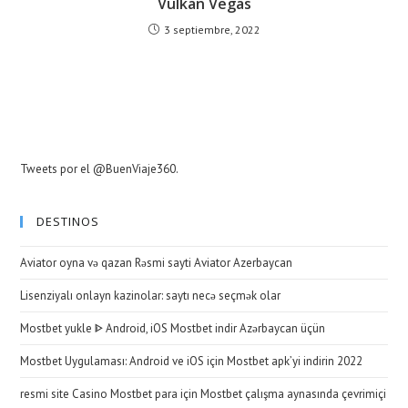
Vulkan Vegas
3 septiembre, 2022
Tweets por el @BuenViaje360.
DESTINOS
Aviator oyna və qazan Rəsmi sayti Aviator Azerbaycan
Lisenziyalı onlayn kazinolar: saytı necə seçmək olar
Mostbet yukle ᐈ Android, iOS Mostbet indir Azərbaycan üçün
Mostbet Uygulaması: Android ve iOS için Mostbet apk’yi indirin 2022
resmi site Casino Mostbet para için Mostbet çalışma aynasında çevrimiçi