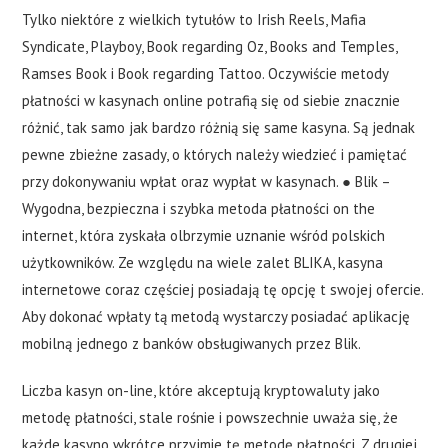
Tylko niektóre z wielkich tytułów to Irish Reels, Mafia
Syndicate, Playboy, Book regarding Oz, Books and Temples,
Ramses Book i Book regarding Tattoo. Oczywiście metody
płatności w kasynach online potrafią się od siebie znacznie
różnić, tak samo jak bardzo różnią się same kasyna. Są jednak
pewne zbieżne zasady, o których należy wiedzieć i pamiętać
przy dokonywaniu wpłat oraz wypłat w kasynach. ● Blik –
Wygodna, bezpieczna i szybka metoda płatności on the
internet, która zyskała olbrzymie uznanie wśród polskich
użytkowników. Ze względu na wiele zalet BLIKA, kasyna
internetowe coraz częściej posiadają tę opcję t swojej ofercie.
Aby dokonać wpłaty tą metodą wystarczy posiadać aplikację
mobilną jednego z banków obsługiwanych przez Blik.
Liczba kasyn on-line, które akceptują kryptowaluty jako
metodę płatności, stale rośnie i powszechnie uważa się, że
każde kasyno wkrótce przyjmie tę metodę płatności. Z drugiej