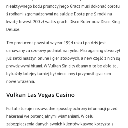
nieaktywnego kodu promocyjnego Gracz musi dokonać obrotu
ś rodkami zgromadzonymi na saldzie Dostę pne Ś rodki na
kwotę lowest 200 zł watts grach: Disco Ruler oraz Disco King
Deluxe.
Ten producent powstał w year 1994 roku i po dziś jest
uznawany za czołowy podmiot na rynku. Microgaming stworzył
już setki maszyn online i gier stołowych, a new część z nich są
prawdziwymi hitami. W Vulkan Sin city dbamy o to be able to,
by każdy kolejny turniej był nieco inny i przynosił graczom
nowe wrażenia.
Vulkan Las Vegas Casino
Portal stosuje niezawodne sposoby ochrony informacji przed
hakerami we potencjalnymi włamaniami. W celu
zabezpieczenia danych swoich klientów kasyno korzysta z