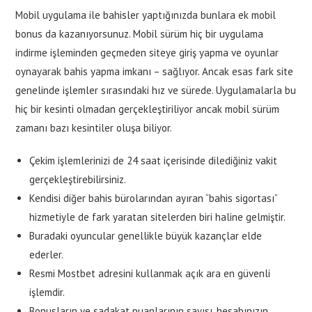
Mobil uygulama ile bahisler yaptığınızda bunlara ek mobil
bonus da kazanıyorsunuz. Mobil sürüm hiç bir uygulama
indirme işleminden geçmeden siteye giriş yapma ve oyunlar
oynayarak bahis yapma imkanı – sağlıyor. Ancak esas fark site
genelinde işlemler sırasındaki hız ve sürede. Uygulamalarla bu
hiç bir kesinti olmadan gerçekleştiriliyor ancak mobil sürüm
zamanı bazı kesintiler oluşa biliyor.
Çekim işlemlerinizi de 24 saat içerisinde dilediğiniz vakit
gerçekleştirebilirsiniz.
Kendisi diğer bahis bürolarından ayıran “bahis sigortası”
hizmetiyle de fark yaratan sitelerden biri haline gelmiştir.
Buradaki oyuncular genellikle büyük kazançlar elde
ederler.
Resmi Mostbet adresini kullanmak açık ara en güvenli
işlemdir.
Bonusların ve sadakat puanlarının sayısı, hesabınızın