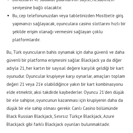
seviyesine bağlı olacaktır.
Bu, cep telefonunuzdan veya tabletinizden Mostbet’e giriş
yapmanızı sağlayacak, oyunculara casino slotlarını hızlı bir
şekilde erişim olanağı vermesini sağlayan çoklu
platformlardır.
Bu, Türk oyuncuların bahis oynamak için daha güvenli ve daha
güvenli bir platforma erişmesini sağlar. Blackjack ya da diğer
adıyla 21, her kartın bir sayısal değere karşılık geldiği bir kart
oyunudur. Oyuncular krupiyeye karşı oynarlar, amaçları toplam
değeri 21 veya 21’e olabildiğince yakın bir kart kombinasyonu
elde etmektir, aksi takdirde kaybederler. Oyuncu 21’den düşük
bir ele sahipse, oyuncunun kazanması için krupiyenin daha da
düşük bir ele sahip olması gerekir. Canlı Casino bölümünde
Black Russian Blackjack, Sınırsız Türkçe Blackjack, Azure
Blackjack gibi farklı Blackjack oyunları bulunmaktadır.