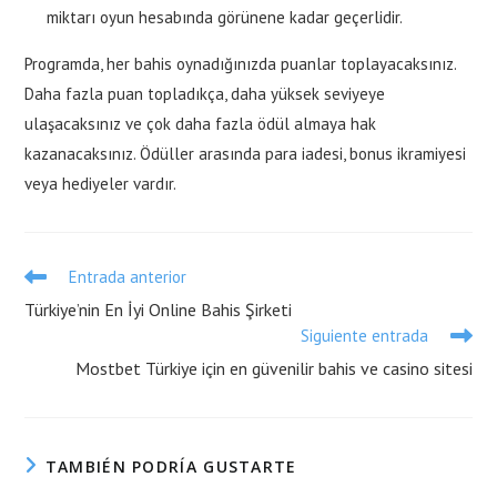
miktarı oyun hesabında görünene kadar geçerlidir.
Programda, her bahis oynadığınızda puanlar toplayacaksınız.
Daha fazla puan topladıkça, daha yüksek seviyeye
ulaşacaksınız ve çok daha fazla ödül almaya hak
kazanacaksınız. Ödüller arasında para iadesi, bonus ikramiyesi
veya hediyeler vardır.
Leer
Entrada anterior
más
Türkiye’nin En İyi Online Bahis Şirketi
artículos
Siguiente entrada
Mostbet Türkiye için en güvenilir bahis ve casino sitesi
TAMBIÉN PODRÍA GUSTARTE