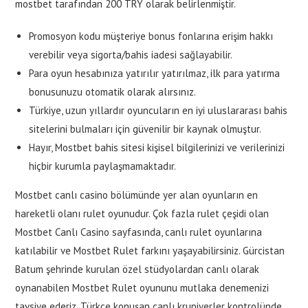
mostbet tarafından 200 TRY olarak belirlenmiştir.
Promosyon kodu müşteriye bonus fonlarına erişim hakkı
verebilir veya sigorta/bahis iadesi sağlayabilir.
Para oyun hesabınıza yatırılır yatırılmaz, ilk para yatırma
bonusunuzu otomatik olarak alırsınız.
Türkiye, uzun yıllardır oyuncuların en iyi uluslararası bahis
sitelerini bulmaları için güvenilir bir kaynak olmuştur.
Hayır, Mostbet bahis sitesi kişisel bilgilerinizi ve verilerinizi
hiçbir kurumla paylaşmamaktadır.
Mostbet canlı casino bölümünde yer alan oyunların en
hareketli olanı rulet oyunudur. Çok fazla rulet çeşidi olan
Mostbet Canlı Casino sayfasında, canlı rulet oyunlarına
katılabilir ve Mostbet Rulet farkını yaşayabilirsiniz. Gürcistan
Batum şehrinde kurulan özel stüdyolardan canlı olarak
oynanabilen Mostbet Rulet oyununu mutlaka denemenizi
tavsiye ederiz. Türkçe konuşan canlı krupiyerler kontrolünde,