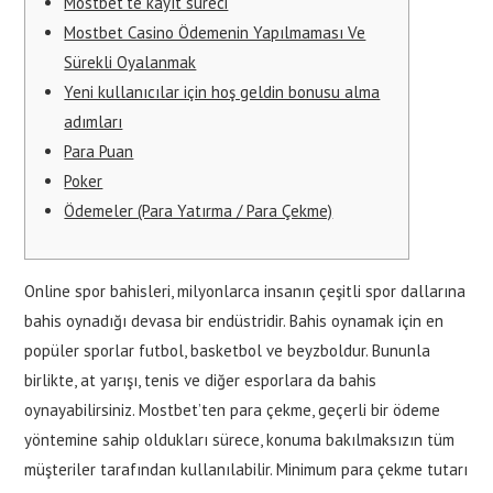
Mostbet’te kayıt süreci
Mostbet Casino Ödemenin Yapılmaması Ve
Sürekli Oyalanmak
Yeni kullanıcılar için hoş geldin bonusu alma
adımları
Para Puan
Poker
Ödemeler (Para Yatırma / Para Çekme)
Online spor bahisleri, milyonlarca insanın çeşitli spor dallarına
bahis oynadığı devasa bir endüstridir. Bahis oynamak için en
popüler sporlar futbol, ​​basketbol ve beyzboldur. Bununla
birlikte, at yarışı, tenis ve diğer esporlara da bahis
oynayabilirsiniz. Mostbet’ten para çekme, geçerli bir ödeme
yöntemine sahip oldukları sürece, konuma bakılmaksızın tüm
müşteriler tarafından kullanılabilir. Minimum para çekme tutarı