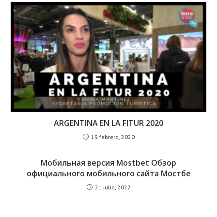
ARGENTINA EN LA FITUR 2020
19 febrero, 2020
Мобильная версия Mostbet Обзор
официального мобильного сайта Мостбе
21 julio, 2022