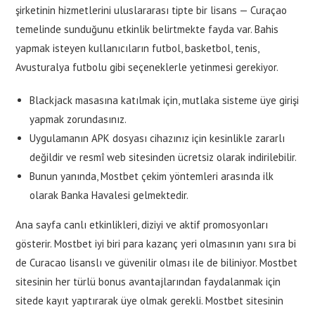
şirketinin hizmetlerini uluslararası tipte bir lisans — Curaçao
temelinde sunduğunu etkinlik belirtmekte fayda var. Bahis
yapmak isteyen kullanıcıların futbol, basketbol, tenis,
Avusturalya futbolu gibi seçeneklerle yetinmesi gerekiyor.
Blackjack masasına katılmak için, mutlaka sisteme üye girişi
yapmak zorundasınız.
Uygulamanın APK dosyası cihazınız için kesinlikle zararlı
değildir ve resmî web sitesinden ücretsiz olarak indirilebilir.
Bunun yanında, Mostbet çekim yöntemleri arasında ilk
olarak Banka Havalesi gelmektedir.
Ana sayfa canlı etkinlikleri, diziyi ve aktif promosyonları
gösterir. Mostbet iyi biri para kazanç yeri olmasının yanı sıra bi
de Curacao lisanslı ve güvenilir olması ile de biliniyor. Mostbet
sitesinin her türlü bonus avantajlarından faydalanmak için
sitede kayıt yaptırarak üye olmak gerekli. Mostbet sitesinin