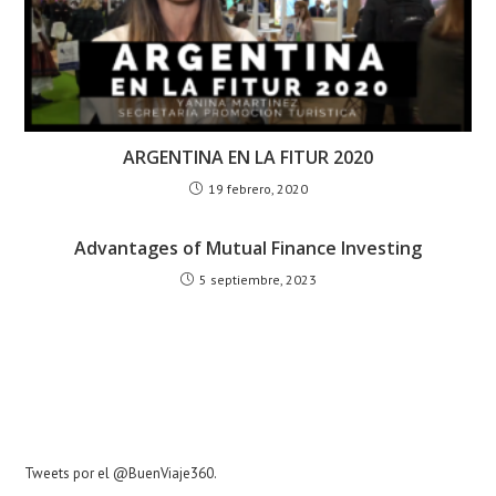
ARGENTINA EN LA FITUR 2020
19 febrero, 2020
Advantages of Mutual Finance Investing
5 septiembre, 2023
Tweets por el @BuenViaje360.