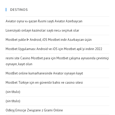
DESTINOS
Aviator oyna və qazan Rəsmi sayti Aviator Azerbaycan
Lisenziyalı onlayn kazinolar: saytı necə seçmək olar
Mostbet yukle ᐈ Android, iOS Mostbet indir Azərbaycan üçün
Mostbet Uygulaması: Android ve iOS için Mostbet apk’yi indirin 2022
resmi site Casino Mostbet para için Mostbet çalışma aynasında çevrimiçi
oynayın, kayıt olun
MostBet online kumarhanesinde Aviator oynayın kayıt
Mostbet Türkiye için en güvenilir bahis ve casino sitesi
(sin título)
(sin título)
Odkryj Emocje Związane z Grami Online