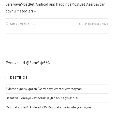
versiyayaMostBet Android app haqqındaMostBet Azerbaycan
ödəniş metodları –…
SIN COMENTARIOS
6 SEPTIEMBRE, 2023
Tweets por el @BuenViaje360.
DESTINOS
Aviator oyna və qazan Rəsmi sayti Aviator Azerbaycan
Lisenziyalı onlayn kazinolar: saytı necə seçmək olar
Mostbet yukle ᐈ Android, iOS Mostbet indir Azərbaycan üçün