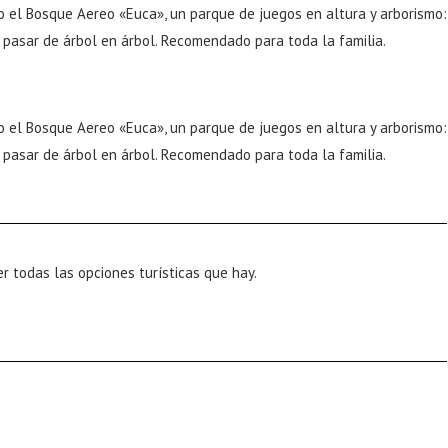
o el Bosque Aereo «Euca», un parque de juegos en altura y arborismo:
a pasar de árbol en árbol. Recomendado para toda la familia.
o el Bosque Aereo «Euca», un parque de juegos en altura y arborismo:
a pasar de árbol en árbol. Recomendado para toda la familia.
r todas las opciones turísticas que hay.