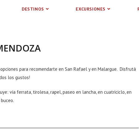
DESTINOS
EXCURSIONES
 MENDOZA
 opciones para recomendarte en San Rafael y en Malargue. Disfrutá
dos los gustos!
uye: vía ferrata, tirolesa, rapel, paseo en lancha, en cuatriciclo, en
n buceo.