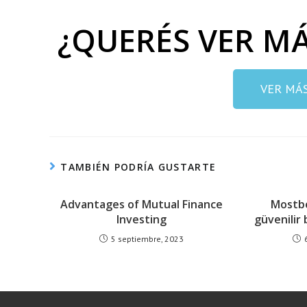
¿QUERÉS VER M
VER MÁ
TAMBIÉN PODRÍA GUSTARTE
Advantages of Mutual Finance
Mostbe
Investing
güvenilir 
5 septiembre, 2023