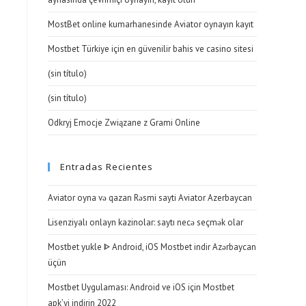
MostBet online kumarhanesinde Aviator oynayın kayıt
Mostbet Türkiye için en güvenilir bahis ve casino sitesi
(sin título)
(sin título)
Odkryj Emocje Związane z Grami Online
Entradas Recientes
Aviator oyna və qazan Rəsmi sayti Aviator Azerbaycan
Lisenziyalı onlayn kazinolar: saytı necə seçmək olar
Mostbet yukle ᐈ Android, iOS Mostbet indir Azərbaycan
üçün
Mostbet Uygulaması: Android ve iOS için Mostbet
apk’yi indirin 2022