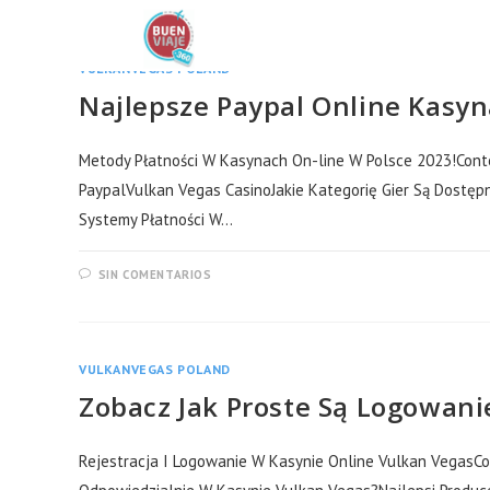
Ir
al
contenido
VULKANVEGAS POLAND
Najlepsze Paypal Online Kasyn
Metody Płatności W Kasynach On-line W Polsce 2023!Cont
PaypalVulkan Vegas CasinoJakie Kategorię Gier Są Dostęp
Systemy Płatności W…
SIN COMENTARIOS
VULKANVEGAS POLAND
Zobacz Jak Proste Są Logowani
Rejestracja I Logowanie W Kasynie Online Vulkan VegasC